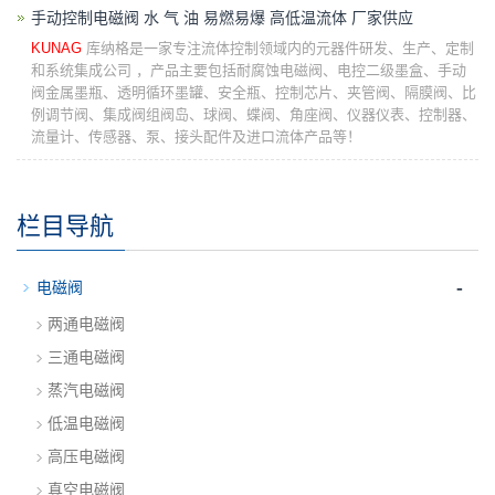
手动控制电磁阀 水 气 油 易燃易爆 高低温流体 厂家供应
KUNAG
库纳格是一家专注流体控制领域内的元器件研发、生产、定制
和系统集成公司 ，产品主要包括耐腐蚀电磁阀、电控二级墨盒、手动
阀金属墨瓶、透明循环墨罐、安全瓶、控制芯片、夹管阀、隔膜阀、比
例调节阀、集成阀组阀岛、球阀、蝶阀、角座阀、仪器仪表、控制器、
流量计、传感器、泵、接头配件及进口流体产品等！
栏目导航
-
电磁阀
两通电磁阀
三通电磁阀
蒸汽电磁阀
低温电磁阀
高压电磁阀
真空电磁阀