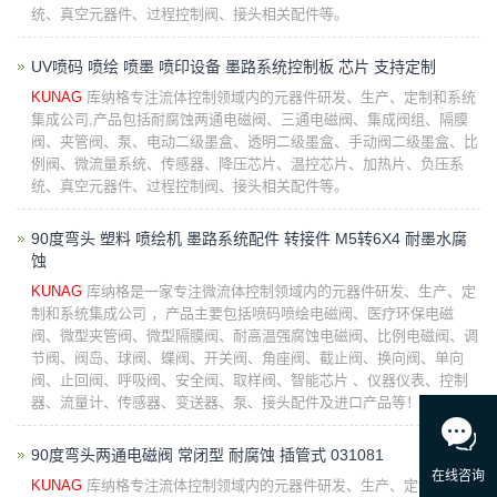
统、真空元器件、过程控制阀、接头相关配件等。
UV喷码 喷绘 喷墨 喷印设备 墨路系统控制板 芯片 支持定制
KUNAG
库纳格专注流体控制领域内的元器件研发、生产、定制和系统
集成公司,产品包括耐腐蚀两通电磁阀、三通电磁阀、集成阀组、隔膜
阀、夹管阀、泵、电动二级墨盒、透明二级墨盒、手动阀二级墨盒、比
例阀、微流量系统、传感器、降压芯片、温控芯片、加热片、负压系
统、真空元器件、过程控制阀、接头相关配件等。
90度弯头 塑料 喷绘机 墨路系统配件 转接件 M5转6X4 耐墨水腐
蚀
KUNAG
库纳格是一家专注微流体控制领域内的元器件研发、生产、定
制和系统集成公司 ，产品主要包括喷码喷绘电磁阀、医疗环保电磁
阀、微型夹管阀、微型隔膜阀、耐高温强腐蚀电磁阀、比例电磁阀、调
节阀、阀岛、球阀、蝶阀、开关阀、角座阀、截止阀、换向阀、单向
阀、止回阀、呼吸阀、安全阀、取样阀、智能芯片 、仪器仪表、控制
器、流量计、传感器、变送器、泵、接头配件及进口产品等！
90度弯头两通电磁阀 常闭型 耐腐蚀 插管式 031081
KUNAG
库纳格专注流体控制领域内的元器件研发、生产、定制和系统