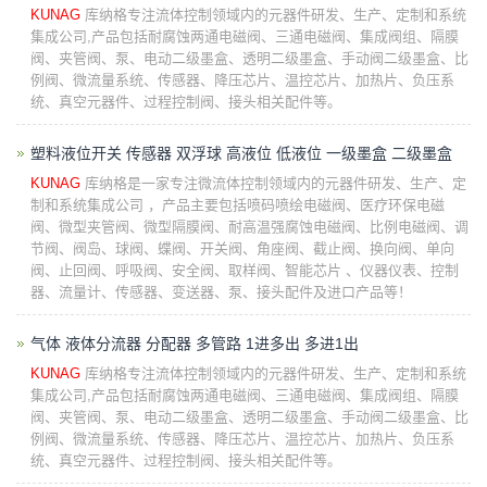
KUNAG
库纳格专注流体控制领域内的元器件研发、生产、定制和系统
集成公司,产品包括耐腐蚀两通电磁阀、三通电磁阀、集成阀组、隔膜
阀、夹管阀、泵、电动二级墨盒、透明二级墨盒、手动阀二级墨盒、比
例阀、微流量系统、传感器、降压芯片、温控芯片、加热片、负压系
统、真空元器件、过程控制阀、接头相关配件等。
塑料液位开关 传感器 双浮球 高液位 低液位 一级墨盒 二级墨盒
KUNAG
库纳格是一家专注微流体控制领域内的元器件研发、生产、定
制和系统集成公司 ，产品主要包括喷码喷绘电磁阀、医疗环保电磁
阀、微型夹管阀、微型隔膜阀、耐高温强腐蚀电磁阀、比例电磁阀、调
节阀、阀岛、球阀、蝶阀、开关阀、角座阀、截止阀、换向阀、单向
阀、止回阀、呼吸阀、安全阀、取样阀、智能芯片 、仪器仪表、控制
器、流量计、传感器、变送器、泵、接头配件及进口产品等！
气体 液体分流器 分配器 多管路 1进多出 多进1出
KUNAG
库纳格专注流体控制领域内的元器件研发、生产、定制和系统
集成公司,产品包括耐腐蚀两通电磁阀、三通电磁阀、集成阀组、隔膜
阀、夹管阀、泵、电动二级墨盒、透明二级墨盒、手动阀二级墨盒、比
例阀、微流量系统、传感器、降压芯片、温控芯片、加热片、负压系
统、真空元器件、过程控制阀、接头相关配件等。