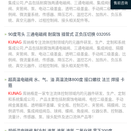
集成公司,产品包括耐腐蚀两通电磁阀、三通电磁阀、集成阀组、隔膜
阀、夹管阀、泵、电动二级墨盒、透明二级墨盒、手动阀二级墨盒、比
例阀、微流量系统、传感器、降压芯片、温控芯片、加热片、负压系
统、真空元器件、过程控制阀、接头相关配件等。
90度弯头 三通电磁阀 耐腐蚀 插管式 正负压切换 032055
KUNAG
库纳格专注流体控制领域内的元器件研发、生产、定制和系统
集成公司,产品包括耐腐蚀两通电磁阀、三通电磁阀、集成阀组、隔膜
阀、夹管阀、泵、电动二级墨盒、透明二级墨盒、手动阀二级墨盒、比
例阀、微流量系统、传感器、降压芯片、温控芯片、加热片、负压系
统、真空元器件、过程控制阀、接头相关配件等。
超高温电磁阀 水、气、油 高温流体800度 接口螺纹 法兰 焊接 卡
箍
KUNAG
库纳格是一家专注流体控制领域内的元器件研发、生产、定制
和系统集成公司 ，产品主要包括耐腐蚀电磁阀、电控二级墨盒、手动
阀金属墨瓶、透明循环墨罐、安全瓶、控制芯片、夹管阀、隔膜阀、比
例调节阀、集成阀组阀岛、球阀、蝶阀、角座阀、仪器仪表、控制器、
流量计、传感器、泵、接头配件及进口流体产品等！
超低温电磁阀 制冷剂 液氮 液氧 液氩 二氧化碳 零下200度