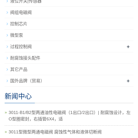
液位开关|传感器
阀组电磁阀
控制芯片
微型泵
+
过程控制阀
耐腐蚀接头配件
其它产品
+
国外品牌（贸易）
新闻中心
3011-B1/B2型两通油性电磁阀（1出口/2出口）| 耐腐蚀设计，左
O型圈密封，右插管6X4，适
3011型微型两通电磁阀 腐蚀性气体和液体切断阀