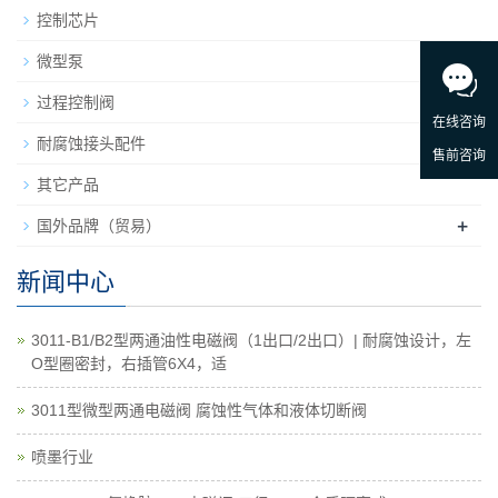
控制芯片
微型泵
+
过程控制阀
耐腐蚀接头配件
其它产品
+
国外品牌（贸易）
新闻中心
3011-B1/B2型两通油性电磁阀（1出口/2出口）| 耐腐蚀设计，左
O型圈密封，右插管6X4，适
3011型微型两通电磁阀 腐蚀性气体和液体切断阀
喷墨行业