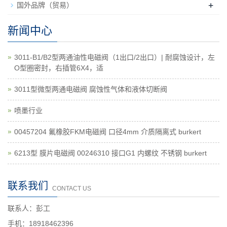
+
国外品牌（贸易）
新闻中心
3011-B1/B2型两通油性电磁阀（1出口/2出口）| 耐腐蚀设计，左
O型圈密封，右插管6X4，适
3011型微型两通电磁阀 腐蚀性气体和液体切断阀
喷墨行业
00457204 氟橡胶FKM电磁阀 口径4mm 介质隔离式 burkert
6213型 膜片电磁阀 00246310 接口G1 内螺纹 不锈钢 burkert
联系我们
CONTACT US
联系人：彭工
手机：18918462396