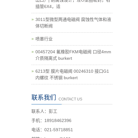
出口）| 耐腐蚀设计，左O型圈密封，右
插管6X4，适
3011型微型两通电磁阀 腐蚀性气体和液
体切断阀
喷墨行业
00457204 氟橡胶FKM电磁阀 口径4mm
介质隔离式 burkert
6213型 膜片电磁阀 00246310 接口G1
内螺纹 不锈钢 burkert
联系我们
CONTACT US
联系人：彭工
手机：18918462396
电话：021-59718851