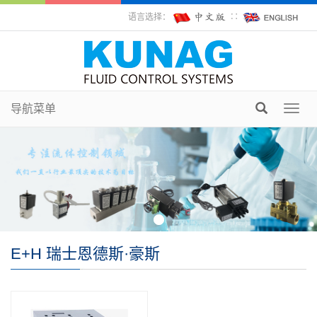
语言选择：
∷
导航菜单
Toggl
navig
E+H 瑞士恩德斯·豪斯