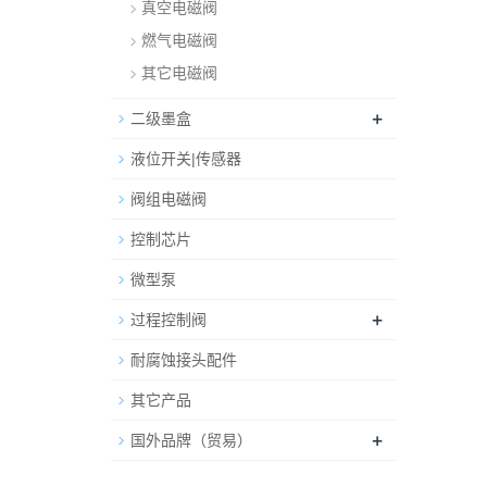
真空电磁阀
燃气电磁阀
其它电磁阀
+
二级墨盒
液位开关|传感器
阀组电磁阀
控制芯片
微型泵
+
过程控制阀
耐腐蚀接头配件
其它产品
+
国外品牌（贸易）