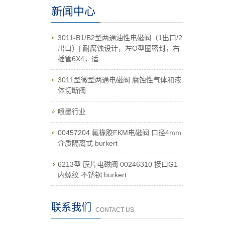
新闻中心
3011-B1/B2型两通油性电磁阀（1出口/2
出口）| 耐腐蚀设计，左O型圈密封，右
插管6X4，适
3011型微型两通电磁阀 腐蚀性气体和液
体切断阀
喷墨行业
00457204 氟橡胶FKM电磁阀 口径4mm
介质隔离式 burkert
6213型 膜片电磁阀 00246310 接口G1
内螺纹 不锈钢 burkert
联系我们
CONTACT US