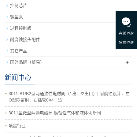
控制芯片
微型泵
+
过程控制阀
耐腐蚀接头配件
其它产品
+
国外品牌（贸易）
新闻中心
3011-B1/B2型两通油性电磁阀（1出口/2出口）| 耐腐蚀设计，左
O型圈密封，右插管6X4，适
3011型微型两通电磁阀 腐蚀性气体和液体切断阀
喷墨行业