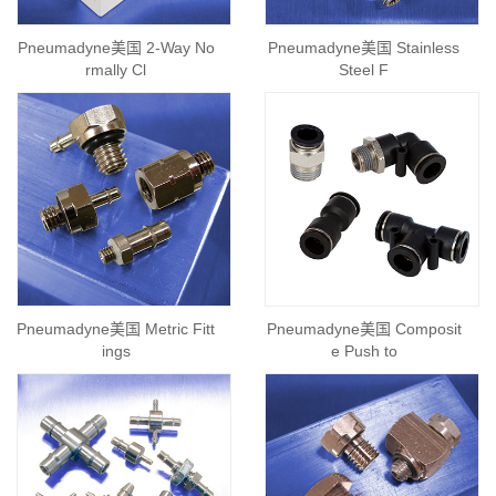
Pneumadyne美国 2-Way No
Pneumadyne美国 Stainless
rmally Cl
Steel F
Pneumadyne美国 Metric Fitt
Pneumadyne美国 Composit
ings
e Push to