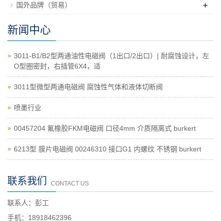
+
国外品牌（贸易）
新闻中心
3011-B1/B2型两通油性电磁阀（1出口/2出口）| 耐腐蚀设计，左
O型圈密封，右插管6X4，适
3011型微型两通电磁阀 腐蚀性气体和液体切断阀
喷墨行业
00457204 氟橡胶FKM电磁阀 口径4mm 介质隔离式 burkert
6213型 膜片电磁阀 00246310 接口G1 内螺纹 不锈钢 burkert
联系我们
CONTACT US
联系人：彭工
手机：18918462396