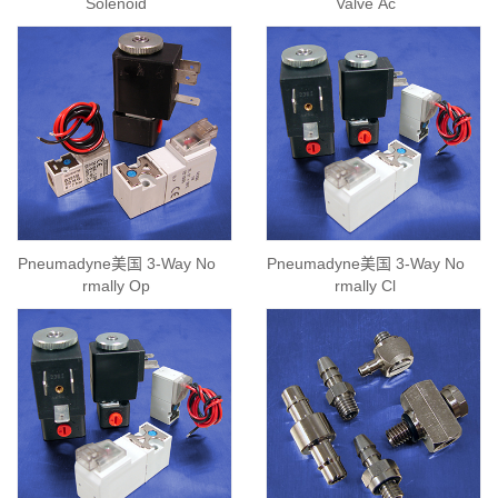
Solenoid
Valve Ac
Pneumadyne美国 3-Way No
Pneumadyne美国 3-Way No
rmally Op
rmally Cl