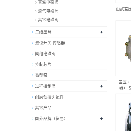
真空电磁阀
山武差
燃气电磁阀
其它电磁阀
+
二级墨盒
液位开关|传感器
阀组电磁阀
控制芯片
微型泵
差压・
+
过程控制阀
器） 空
耐腐蚀接头配件
其它产品
+
国外品牌（贸易）