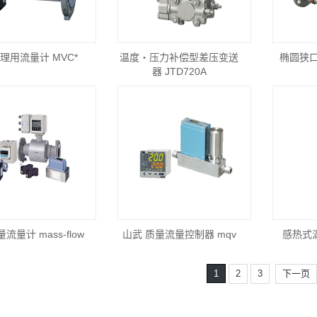
理用流量计 MVC*
温度・压力补偿型差压变送
椭圆狭口
器 JTD720A
流量计 mass-flow
山武 质量流量控制器 mqv
感热式
1
2
3
下一页