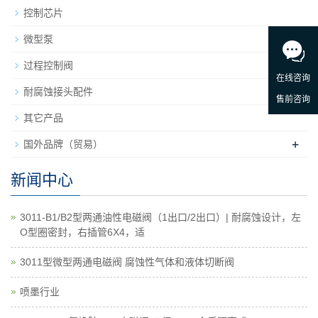
控制芯片
微型泵
+
过程控制阀
耐腐蚀接头配件
其它产品
+
国外品牌（贸易）
新闻中心
3011-B1/B2型两通油性电磁阀（1出口/2出口）| 耐腐蚀设计，左
O型圈密封，右插管6X4，适
3011型微型两通电磁阀 腐蚀性气体和液体切断阀
喷墨行业