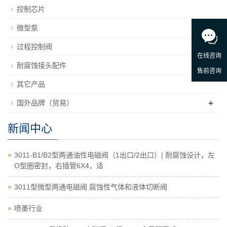
控制芯片
微型泵
+
过程控制阀
耐腐蚀接头配件
其它产品
+
国外品牌（贸易）
新闻中心
3011-B1/B2型两通油性电磁阀（1出口/2出口）| 耐腐蚀设计，左
O型圈密封，右插管6X4，适
3011型微型两通电磁阀 腐蚀性气体和液体切断阀
喷墨行业