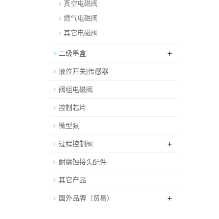
真空电磁阀
燃气电磁阀
其它电磁阀
+
二级墨盒
液位开关|传感器
阀组电磁阀
控制芯片
微型泵
+
过程控制阀
耐腐蚀接头配件
其它产品
+
国外品牌（贸易）