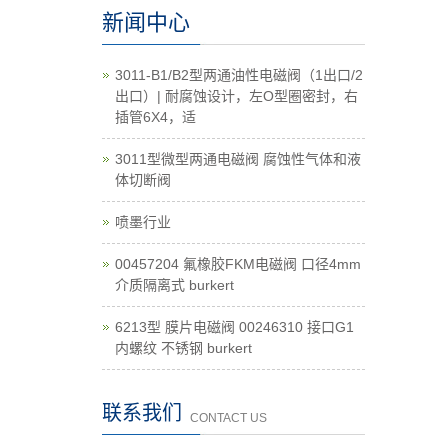
新闻中心
3011-B1/B2型两通油性电磁阀（1出口/2
出口）| 耐腐蚀设计，左O型圈密封，右
插管6X4，适
3011型微型两通电磁阀 腐蚀性气体和液
体切断阀
喷墨行业
00457204 氟橡胶FKM电磁阀 口径4mm
介质隔离式 burkert
6213型 膜片电磁阀 00246310 接口G1
内螺纹 不锈钢 burkert
联系我们
CONTACT US