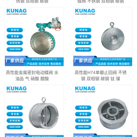
锈钢 双相钢 碳钢
蝶阀 不锈钢 双相钢 碳钢
高性能金属密封电动蝶阀 水
高性能H74单瓣止回阀 不锈
油品 气 硝酸 醋酸
钢 双相钢 碳钢 钛 镍