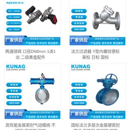
两通球阀 口径DN8mm 1进1
法兰过滤器 Y型内螺纹德标
出 二级墨盒配件
美标 日标 国标
高性能金属密封气动蝶阀 不
国标法兰多层次金属硬密封