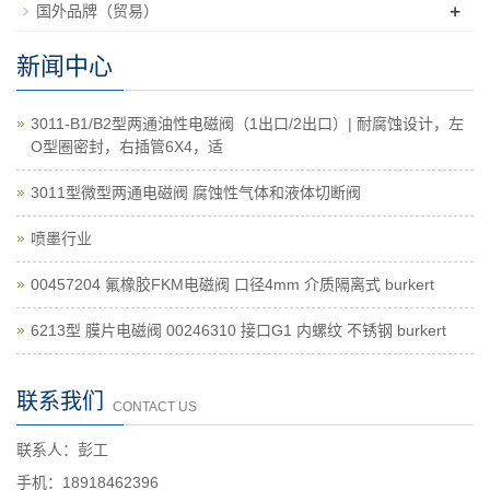
+
国外品牌（贸易）
新闻中心
3011-B1/B2型两通油性电磁阀（1出口/2出口）| 耐腐蚀设计，左
O型圈密封，右插管6X4，适
3011型微型两通电磁阀 腐蚀性气体和液体切断阀
喷墨行业
00457204 氟橡胶FKM电磁阀 口径4mm 介质隔离式 burkert
6213型 膜片电磁阀 00246310 接口G1 内螺纹 不锈钢 burkert
联系我们
CONTACT US
联系人：彭工
手机：18918462396