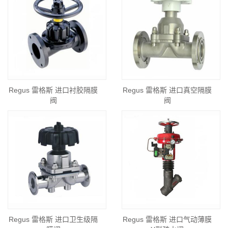
Regus 雷格斯 进口衬胶隔膜
Regus 雷格斯 进口真空隔膜
阀
阀
Regus 雷格斯 进口卫生级隔
Regus 雷格斯 进口气动薄膜