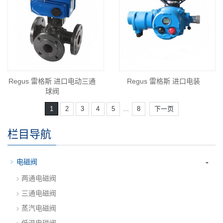
Regus 雷格斯 进口电动三通
Regus 雷格斯 进口电装
球阀
...
1
2
3
4
5
8
下一页
栏目导航
-
电磁阀
两通电磁阀
三通电磁阀
蒸汽电磁阀