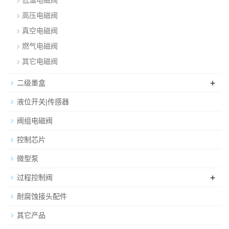
低温电磁阀
高压电磁阀
真空电磁阀
燃气电磁阀
其它电磁阀
+
二级墨盒
液位开关|传感器
阀组电磁阀
控制芯片
微型泵
+
过程控制阀
耐腐蚀接头配件
其它产品