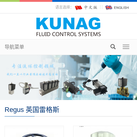
语言选择：
∷
导航菜单
Toggl
navig
Regus 英国雷格斯