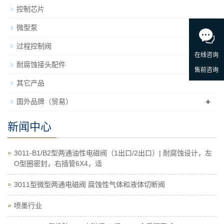
控制芯片
微型泵
+
过程控制阀
耐腐蚀接头配件
其它产品
+
国外品牌（贸易）
新闻中心
3011-B1/B2型两通油性电磁阀（1出口/2出口）| 耐腐蚀设计，左
O型圈密封，右插管6X4，适
3011型微型两通电磁阀 腐蚀性气体和液体切断阀
喷墨行业