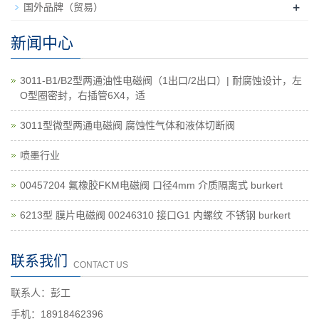
+
国外品牌（贸易）
新闻中心
3011-B1/B2型两通油性电磁阀（1出口/2出口）| 耐腐蚀设计，左
O型圈密封，右插管6X4，适
3011型微型两通电磁阀 腐蚀性气体和液体切断阀
喷墨行业
00457204 氟橡胶FKM电磁阀 口径4mm 介质隔离式 burkert
6213型 膜片电磁阀 00246310 接口G1 内螺纹 不锈钢 burkert
联系我们
CONTACT US
联系人：彭工
手机：18918462396