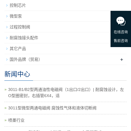
控制芯片
微型泵
+
过程控制阀
耐腐蚀接头配件
其它产品
+
国外品牌（贸易）
新闻中心
3011-B1/B2型两通油性电磁阀（1出口/2出口）| 耐腐蚀设计，左
O型圈密封，右插管6X4，适
3011型微型两通电磁阀 腐蚀性气体和液体切断阀
喷墨行业