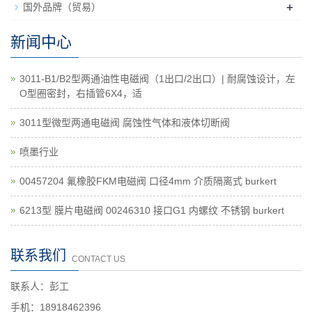
+
国外品牌（贸易）
新闻中心
3011-B1/B2型两通油性电磁阀（1出口/2出口）| 耐腐蚀设计，左
O型圈密封，右插管6X4，适
3011型微型两通电磁阀 腐蚀性气体和液体切断阀
喷墨行业
00457204 氟橡胶FKM电磁阀 口径4mm 介质隔离式 burkert
6213型 膜片电磁阀 00246310 接口G1 内螺纹 不锈钢 burkert
联系我们
CONTACT US
联系人：彭工
手机：18918462396