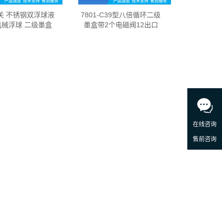
关 不锈钢双浮球液
7801-C39型八倍循环二级
机械浮球 二级墨盒
墨盒带2个电磁阀12出口