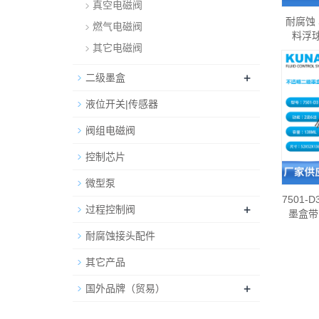
真空电磁阀
耐腐蚀
燃气电磁阀
料浮球
其它电磁阀
+
二级墨盒
液位开关|传感器
阀组电磁阀
控制芯片
微型泵
7501
+
过程控制阀
墨盒带
耐腐蚀接头配件
其它产品
+
国外品牌（贸易）