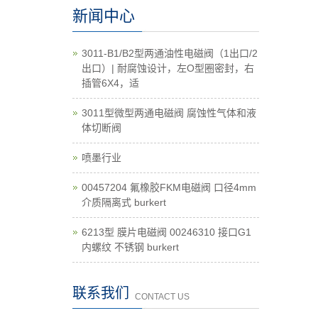
新闻中心
3011-B1/B2型两通油性电磁阀（1出口/2
出口）| 耐腐蚀设计，左O型圈密封，右
插管6X4，适
3011型微型两通电磁阀 腐蚀性气体和液
体切断阀
喷墨行业
00457204 氟橡胶FKM电磁阀 口径4mm
介质隔离式 burkert
6213型 膜片电磁阀 00246310 接口G1
内螺纹 不锈钢 burkert
联系我们
CONTACT US