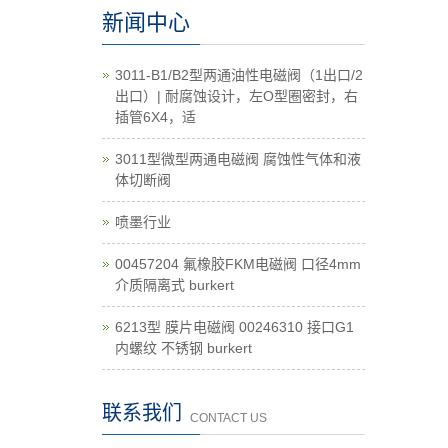
新闻中心
3011-B1/B2型两通油性电磁阀（1出口/2
出口）| 耐腐蚀设计，左O型圈密封，右
插管6X4，适
3011型微型两通电磁阀 腐蚀性气体和液
体切断阀
喷墨行业
00457204 氟橡胶FKM电磁阀 口径4mm
介质隔离式 burkert
6213型 膜片电磁阀 00246310 接口G1
内螺纹 不锈钢 burkert
联系我们
CONTACT US