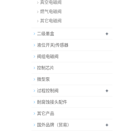
真空电磁阀
燃气电磁阀
其它电磁阀
+
二级墨盒
液位开关|传感器
阀组电磁阀
控制芯片
微型泵
+
过程控制阀
耐腐蚀接头配件
其它产品
+
国外品牌（贸易）