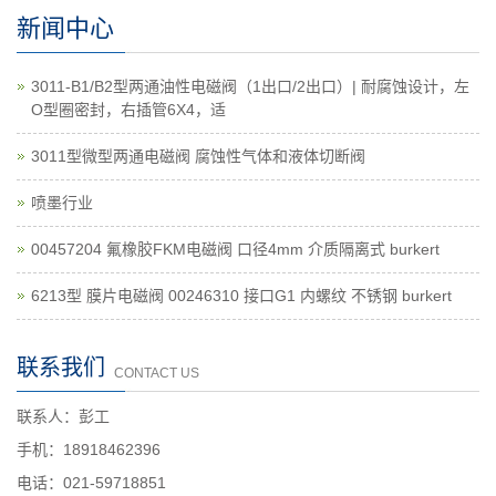
新闻中心
3011-B1/B2型两通油性电磁阀（1出口/2出口）| 耐腐蚀设计，左
O型圈密封，右插管6X4，适
3011型微型两通电磁阀 腐蚀性气体和液体切断阀
喷墨行业
00457204 氟橡胶FKM电磁阀 口径4mm 介质隔离式 burkert
6213型 膜片电磁阀 00246310 接口G1 内螺纹 不锈钢 burkert
联系我们
CONTACT US
联系人：彭工
手机：18918462396
电话：021-59718851