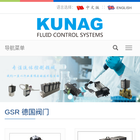
语言选择：
∷
导航菜单
Toggl
navig
GSR 德国阀门