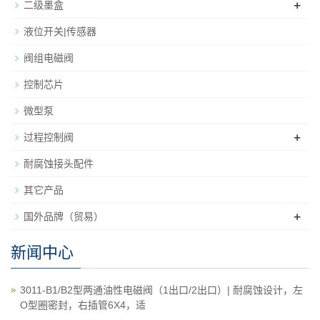
+
二级墨盒
液位开关|传感器
阀组电磁阀
控制芯片
微型泵
+
过程控制阀
耐腐蚀接头配件
其它产品
+
国外品牌（贸易）
新闻中心
3011-B1/B2型两通油性电磁阀（1出口/2出口）| 耐腐蚀设计，左
O型圈密封，右插管6X4，适