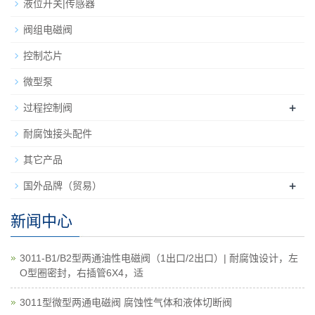
液位开关|传感器
阀组电磁阀
控制芯片
微型泵
+
过程控制阀
耐腐蚀接头配件
其它产品
+
国外品牌（贸易）
新闻中心
3011-B1/B2型两通油性电磁阀（1出口/2出口）| 耐腐蚀设计，左
O型圈密封，右插管6X4，适
3011型微型两通电磁阀 腐蚀性气体和液体切断阀