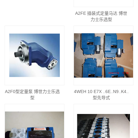
A2FE 插装式定量马达 博世
力士乐选型
A2F0型定量泵 博世力士乐选
4WEH 10 E7X ..6E..N9..K4..
型
型先导式