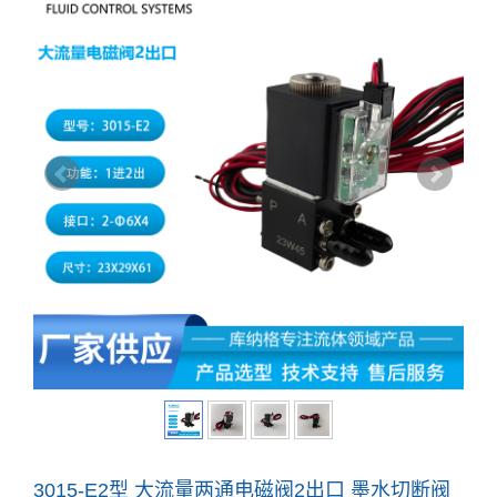
3015-E2型 大流量两通电磁阀2出口 墨水切断阀