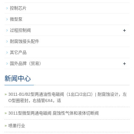
控制芯片
微型泵
+
过程控制阀
耐腐蚀接头配件
其它产品
+
国外品牌（贸易）
新闻中心
3011-B1/B2型两通油性电磁阀（1出口/2出口）| 耐腐蚀设计，左
O型圈密封，右插管6X4，适
3011型微型两通电磁阀 腐蚀性气体和液体切断阀
喷墨行业