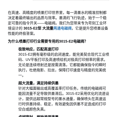
在高速、高精度的喷墨打印世界里，每一滴墨水的精准控制都
决定着最终输出的品质与效率。墨滴的飞行轨迹，始于一个稳
定可靠的指令开关——电磁阀。我们为您带来专为苛刻工业环
境设计的
3015-E2型 大流量
两通电磁阀
，它是提升您喷墨设备
性能的终极答案。
为什么喷墨打印行业需要专用的3015-E2电磁阀？
极致响应，匹配高速打印
3015-E2拥有毫秒级的启闭速度，能完美契合现代工业喷
码、UV平板打印及高速喷绘机对极高打印频率的需求。
无论是连续喷射还是按需滴落，它都能确保指令的瞬时
执行，杜绝拖影、拉丝，保障打印速度与精度的完美统
一。
超大流量，满足持续供墨
针对大幅面输出或高覆盖率打印任务，传统的电磁阀可
能因流量不足导致供墨滞后。3015-E2采用优化的流道设
计，提供远超常规型号的墨水通量，确保喷头在高速运
行时供墨持续、稳定，有效避免因供墨不足造成的打印
空白或颜色失真。