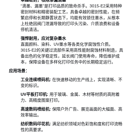
卓越密封，根除渗漏滴墨
“滴墨、漏墨”是打印品质的致命杀手。3015-E2采用特种
密封材料和精密装配工艺，具备卓越的密封性能，在频
繁启停和长期静置状态下，均能有效锁住墨水，从根本
上杜绝因阀门泄漏导致的打印头污染、介质浪费和设备
停机清洁。
强悍耐用，应对复杂墨水
直面颜料、染料、UV墨水等各类化学腐蚀性介质。
3015-E2的关键过流部件采用高性能耐腐蚀材料制造，具
备出色的化学稳定性，延长阀门使用寿命，降低维护成
本，保障设备在多样化打印任务中的长期稳定运行。
应用场景：
工业连续喷码机:
在快速移动的生产线上，实现清晰、不
变的标识。
UV平板打印机:
用于玻璃、金属、木材等材质的高附着
力、高精度图案打印。
高速数码喷绘机:
保障户外广告、展览画面的大幅面、高
效率输出。
纺织数码印花机:
满足纺织领域对色彩饱和度和打印流畅
性的高要求。