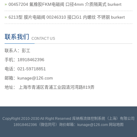
00457204 氟橡胶FKM电磁阀 口径4mm 介质隔离式 burkert
6213型 膜片电磁阀 00246310 接口G1 内螺纹 不锈钢 burkert
联系我们
CONTACT US
联系人：彭工
手机：18918462396
电话：021-59718851
邮箱：kunage@126.com
地址： 上海市青浦区青浦工业园清河湾路819弄
CopyRight 2010-2030 All Right Reserved 库纳格流体控制系统（上海）有限公司
18918462396（微信同号）询价邮箱：kunage@126.com
网站地图