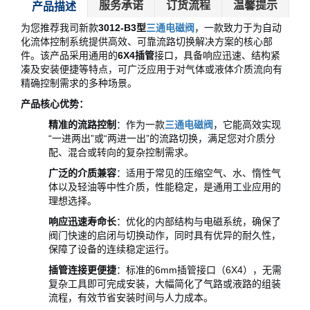
服务承诺
订货流程
温馨提示
产品描述
为您推荐我司新款
3012-B3型
三通电磁阀
，一款致力于为自动
化流体控制系统提供高效、可靠流路切换解决方案的核心部
件。该产品采用通用的
6X4插管
接口，具备响应迅速、结构紧
凑及安装便捷等特点，可广泛应用于对气体或液体介质流向有
精确控制需求的多种场景。
产品核心优势：
精准的流路控制
：作为一款
三通电磁阀
，它能高效实现
“一进两出”或“两进一出”的流路切换，满足您对介质分
配、混合或转向的复杂控制需求。
广泛的介质兼容
：适用于常见的压缩空气、水、惰性气
体以及轻油等中性介质，性能稳定，是通用工业应用的
理想选择。
响应迅速寿命长
：优化的内部结构与电磁系统，确保了
阀门快速的启闭与切换动作，同时具有优异的耐久性，
保障了设备的连续稳定运行。
插管连接更便捷
：标准的6mm插管接口（6X4），无需
复杂工具即可完成安装，大幅简化了气路或液路的组装
流程，有效节省安装时间与人力成本。